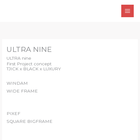
Skip
to
content
ULTRA NINE
ULTRA nine
First Project concept
TJICK x BLACK x LUXURY
WINDAM
WIDE FRAME
PIXEF
SQUARE BIGFRAME