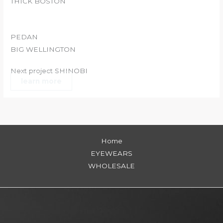
THICK BOSTON
PEDAN
BIG WELLINGTON
Next project SHINOBI
learn more
Home
EYEWEARS
WHOLESALE